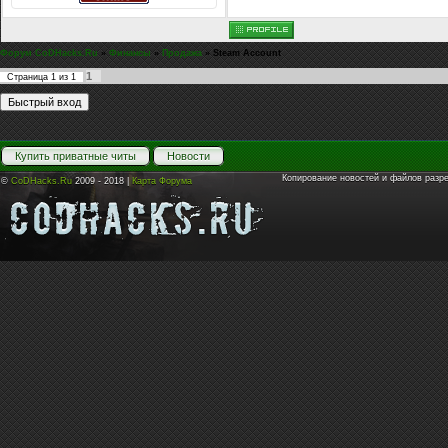
Форум CoDHacks.Ru
»
Финансы
»
Продажа
»
Steam Account
1
Страница
1
из
1
Купить приватные читы
Новости
Копирование новостей и файлов разр
©
CoDHacks.Ru
2009 - 2018 |
Карта Форума