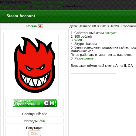
Модератор форума:
,
,
Casus
Kolabrod
iEnjoy
Форум CoDHacks.Ru
»
Финансы
»
Продажа
»
Steam Account
Steam Account
PoSua
Дата: Четверг, 08.08.2013, 16:28 | Сообще
1. Собственный стим
аккаунт
.
2. 900 рублей.
3.
WMID
4. Skype: ikasada
5. Были успешные продажи на сайте, про
магазинах ирл.
Готов работать с гарантом за ваш счет.
6.
Разрешение
Возможен обмен на 2 ключа Arma II: OA.
Сообщений: 438
Награды:
306
Репутация:
2226