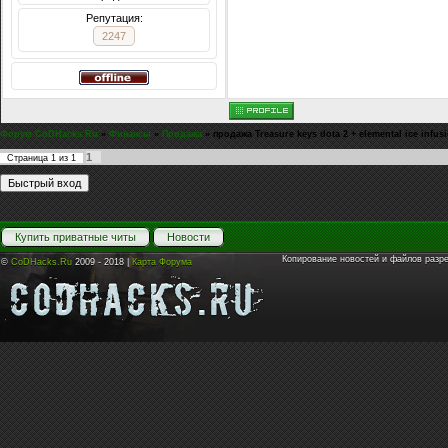
Репутация:
2247
Форум CoDHacks.Ru
»
Финансы
»
Продажа
»
продажа Treasure keys dota 2 + elemental ice infus
1
Страница
1
из
1
Купить приватные читы
Новости
Копирование новостей и файлов разр
©
CoDHacks.Ru
2009 - 2018 |
Карта Форума