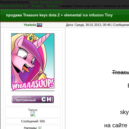
Модератор форума:
,
,
Casus
Kolabrod
iEnjoy
Форум CoDHacks.Ru
»
Финансы
»
Продажа
»
продажа Treasure keys dota 2 + elemental ice infus
продажа Treasure keys dota 2 + elemental ice infusion Tiny
Yka4a4a
Дата: Среда, 30.01.2013, 00:46 | Сообщени
Treasu
Титул:
sky
Сообщений: 565
на сайте
Награды:
57