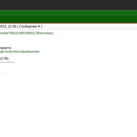
2013, 12:36 | Сообщение #
1
com/id/76561198018991178/inventory
ая
agle
о через гаранта
где получено разрешение
12:36)
------------