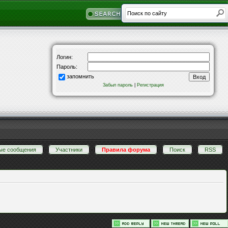
Логин:
Пароль:
запомнить
Забыл пароль
|
Регистрация
ые сообщения
·
Участники
·
Правила форума
·
Поиск
·
RSS