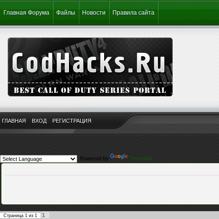
Главная Форума
Файлы
Новости
Правила сайта
ГЛАВНАЯ
ВХОД
РЕГИСТРАЦИЯ
Powered by
Translate
1
Страница
1
из
1