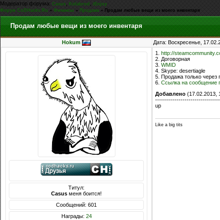
Модератор форума:
,
,
Casus
Kolabrod
iEnjoy
Форум CoDHacks.Ru
»
Финансы
»
Продажа
»
Продам любые вещи из моего инвентаря
Продам любые вещи из моего инвентаря
Hokum
Дата: Воскресенье, 17.02.
1.
http://steamcommunity.
2. Договорн
3.
WMID
4. Skype: deserti
5. Продажа тольк
6.
Ссылка на сообщение 
Добавлено
(17.02.2013, 
---------------------------------
up
Like a big tits
Титул:
Casus
меня боится!
Сообщений: 601
Награды:
24