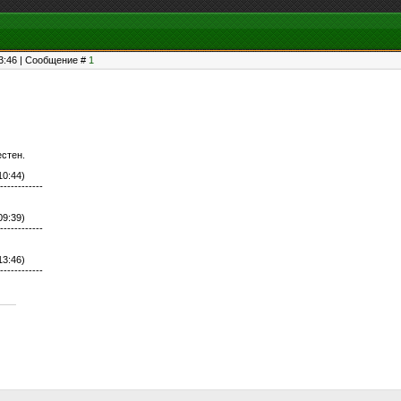
13:46 | Сообщение #
1
естен.
10:44)
------------
09:39)
------------
13:46)
------------