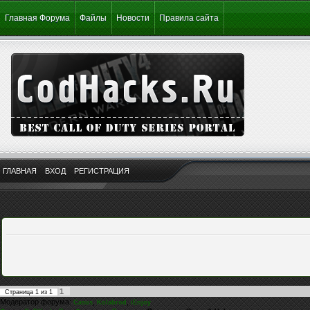
Главная Форума
Файлы
Новости
Правила сайта
ГЛАВНАЯ
ВХОД
РЕГИСТРАЦИЯ
1
Страница
1
из
1
Модератор форума:
,
,
Casus
Kolabrod
iEnjoy