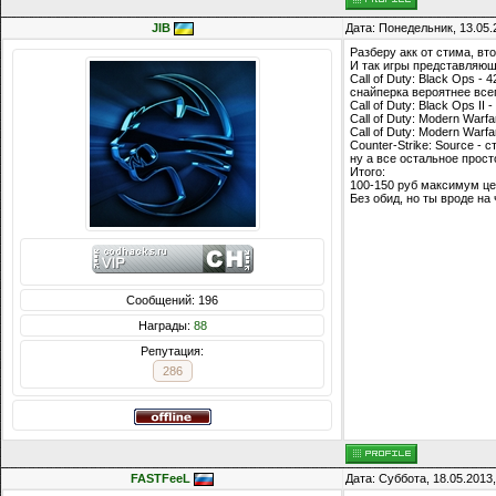
JIB
Дата: Понедельник, 13.05.
Разберу акк от стима, вт
И так игры представляющ
Call of Duty: Black Ops 
снайперка вероятнее всег
Call of Duty: Black Ops II 
Call of Duty: Modern Warf
Call of Duty: Modern Warf
Counter-Strike: Source -
ну а все остальное прост
Итого:
100-150 руб максимум це
Без обид, но ты вроде на
Сообщений: 196
Награды:
88
Репутация:
286
FASTFeeL
Дата: Суббота, 18.05.2013