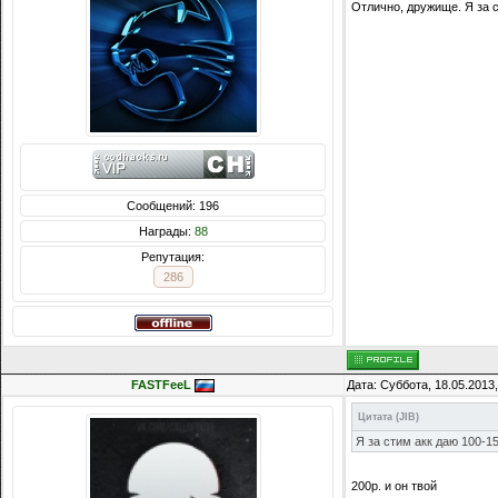
Отлично, дружище. Я за с
Сообщений: 196
Награды:
88
Репутация:
286
FASTFeeL
Дата: Суббота, 18.05.2013
Цитата
(
JIB
)
Я за стим акк даю 100-1
200р. и он твой