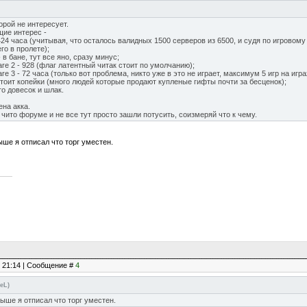
орой не интересует.
щие интерес -
 - 424 часа (учитывая, что осталось валидных 1500 серверов из 6500, и судя по игрово
го в пролете);
 - в бане, тут все яно, сразу минус;
fare 2 - 928 (флаг латентный читак стоит по умолчанию);
fare 3 - 72 часа (только вот проблема, никто уже в это не играет, максимум 5 игр на иг
- стоит копейки (много людей которые продают купленые гифты почти за бесценок);
то довесок и шлак.
на акка.
а чито форуме и не все тут просто зашли потусить, соизмеряй что к чему.
ше я отписал что торг уместен.
, 21:14 | Сообщение #
4
eeL
)
ыше я отписал что торг уместен.