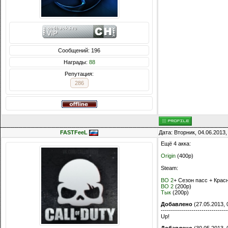
Сообщений: 196
Награды:
88
Репутация:
286
FASTFeeL
Дата: Вторник, 04.06.2013
Ещё 4 акка:
Origin
(400р)
Steam:
BO 2
+ Сезон пасс + Крас
BO 2
(200р)
Тык
(200р)
Добавлено
(27.05.2013, 
---------------------------------
Up!