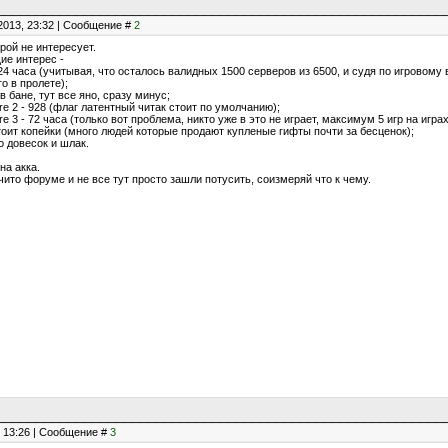
2013, 23:32 | Сообщение #
2
орой не интересует.
ие интерес -
- 424 часа (учитывая, что осталось валидных 1500 серверов из 6500, и судя по игровом
о в пролете);
- в бане, тут все яно, сразу минус;
are 2 - 928 (флаг латентный читак стоит по умолчанию);
are 3 - 72 часа (только вот проблема, никто уже в это не играет, максимум 5 игр на игр
 стоит копейки (много людей которые продают купленые гифты почти за бесценок);
о довесок и шлак.
на акка.
 чито форуме и не все тут просто зашли потусить, соизмеряй что к чему.
, 13:26 | Сообщение #
3