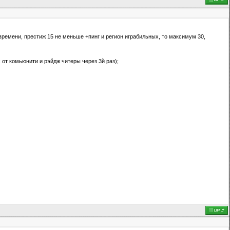
у времени, престиж 15 не меньше +пинг и регион играбильных, то максимум 30,
ах от комьюнити и рэйдж читеры через 3й раз);