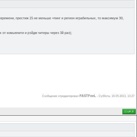
му времени, престиж 15 не меньше +пинг и регион играбильных, то максимум 30,
рах от комьюнити и рэйдж читеры через 3й раз);
FASTFeeL
Сообщение отредактировал
-
Суббота, 18.05.2013, 13:27