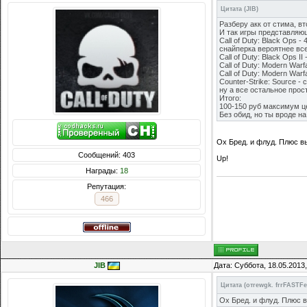
Цитата
(
JIB
)
Разберу акк от стима, вт
И так игры представляю
Call of Duty: Black Ops
снайперка вероятнее все
Call of Duty: Black Ops II
Call of Duty: Modern War
Call of Duty: Modern War
Counter-Strike: Source 
ну а все остальное прос
Итого:
100-150 руб максимум це
Без обид, но ты вроде н
Ох Бред. и флуд. Плюс вы
Сообщений: 403
Up!
Награды:
18
Репутация:
466
JIB
Дата: Суббота, 18.05.2013
Цитата
(
отrewgk. frrFASTF
Ох Бред. и флуд. Плюс в