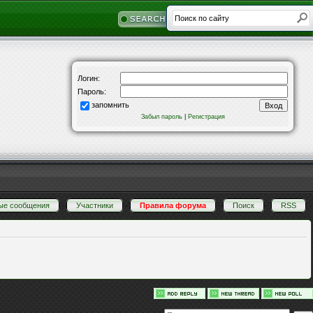
Логин:
Пароль:
запомнить
Забыл пароль
|
Регистрация
ые сообщения
·
Участники
·
Правила форума
·
Поиск
·
RSS