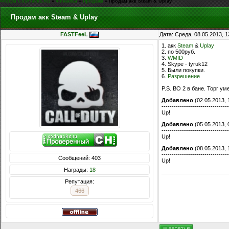
Форум CoDHacks.Ru
»
Финансы
»
Продажа
»
Продам акк Steam & Uplay
Продам акк Steam & Uplay
FASTFeeL
Дата: Среда, 08.05.2013, 
1. акк
Steam
&
Uplay
2. по 500руб.
3.
WMID
4. Skype - tyruk12
5. Были покупки.
6.
Разрешение
P.S. BO 2 в бане. Торг ум
Добавлено
(02.05.2013, 
---------------------------------
Up!
Добавлено
(05.05.2013, 
---------------------------------
Up!
Добавлено
(08.05.2013, 
---------------------------------
Сообщений: 403
Up!
Награды:
18
Репутация:
466