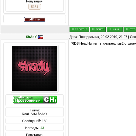
Репутация:
5151
$hAdY
Дата: Понедельник, 22.02.2010, 21:27 | С
[RDS]HeadHunter ты считаеш мв2 отцтоем 
Титул:
ReaL SliM $hAdY
Сообщений: 159
Награды:
43
Репутация: