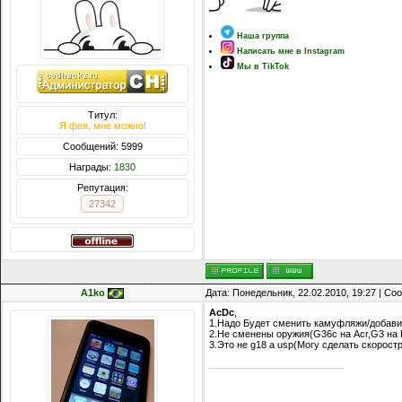
Наша группа
Написать мне в Instagram
Мы в TikTok
Титул:
Я фея, мне можно!
Сообщений: 5999
Награды:
1830
Репутация:
27342
A1ko
Дата: Понедельник, 22.02.2010, 19:27 | С
AcDc
,
1.Надо Будет сменить камуфляжи/добави
2.Не сменены оружия(G36c на Acr,G3 на F
3.Это не g18 а usp(Могу сделать скорост
Я мудак,я ебу собак