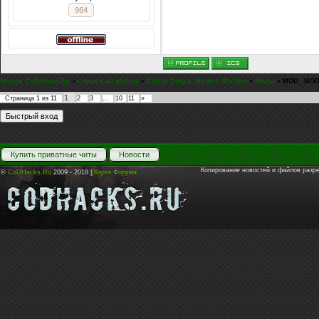
964
Форум CoDHacks.Ru
»
Серия Call of Duty
»
Call of Duty 4: Modern Warfare
»
Моды
»
MOD_ MODE
1
Страница
1
из
11
2
3
…
10
11
»
Купить приватные читы
Новости
Копирование новостей и файлов разр
©
CoDHacks.Ru
2009 - 2018 |
Карта Форума