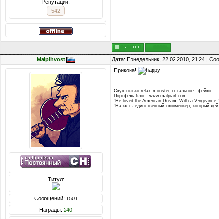
Репутация:
542
Malpihvost
Дата: Понедельник, 22.02.2010, 21:24 | С
Прикона!
Скуп только relax_monster, остальное - фейки.
Портфель-блог - www.malpiart.com
"He loved the American Dream. With a Vengeance."
"На кх ты единственный скинмейкер, который дей
Титул:
Сообщений: 1501
Награды:
240