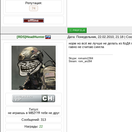
Репутация:
74
[RDS]HeadHunter
Дата: Понедельник, 22.02.2010, 21:18 | С
норм но всё же лучше не делать из КоД4 
гавно не считаю сингла
Skype: romario1564
Steam: rom_an284
Титул:
не играешь в МВ2!?Я тебе не друг
Сообщений: 313
Награды:
22