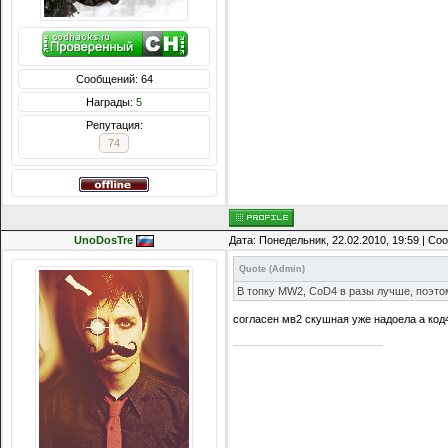
Сообщений: 64
Награды:
5
Репутация:
74
UnoDosTre
Дата: Понедельник, 22.02.2010, 19:59 | С
Quote
(
Admin
)
В топку MW2, CoD4 в разы лучше, поэтом
согласен мв2 скушная уже надоела а код