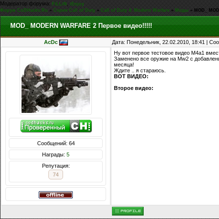
Модератор форума:
,
FiLLiN
iEnjoy
Форум CoDHacks.Ru
»
Серия Call of Duty
»
Call of Duty 4: Modern Warfare
»
Моды
»
MOD_ MODE
MOD_ MODERN WARFARE 2 Первое видео!!!!!
AcDc
Дата: Понедельник, 22.02.2010, 18:41 | С
Ну вот первое тестовое видео M4a1 вмест
Заменено все оружие на Mw2 c добавлени
месяца!
Ждите .. я стараюсь.
ВОТ ВИДЕО:
Второе видео:
Сообщений: 64
Награды:
5
Репутация:
74