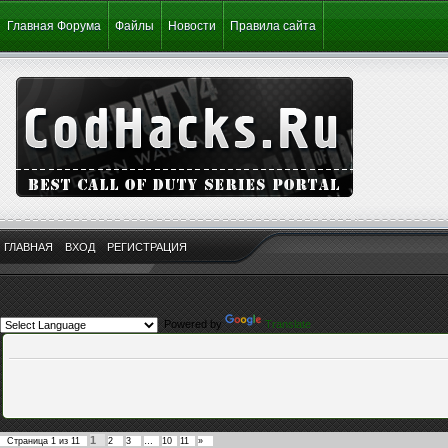
Главная Форума
Файлы
Новости
Правила сайта
ГЛАВНАЯ
ВХОД
РЕГИСТРАЦИЯ
Powered by
Translate
1
Страница
1
из
11
2
3
…
10
11
»