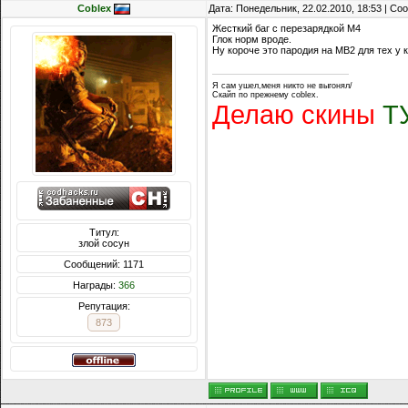
Coblex
Дата: Понедельник, 22.02.2010, 18:53 | С
Жесткий баг с перезарядкой М4
Глок норм вроде.
Ну короче это пародия на МВ2 для тех у к
Я сам ушел,меня никто не выгонял/
Скайп по прежнему coblex.
Делаю скины
Т
Титул:
злой сосун
Сообщений: 1171
Награды:
366
Репутация:
873