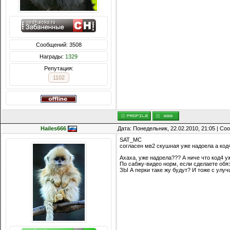
Сообщений: 3508
Награды:
1329
Репутация:
1102
Hailes666
Дата: Понедельник, 22.02.2010, 21:05 | С
SAT_MC
согласен мв2 скушная уже надоела а код
Ахаха, уже надоела??? А ниче что код4 у
По сабжу-видео норм, если сделаете обяз
ЗЫ А перки таке жу будут? И тоже с улу