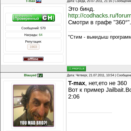
T-max
Дата: Среда, 20.07.2011, 21:16 | Сообщени
Это бинд.
http://codhacks.ru/foru
Смотри в графе "360°"
Сообщений: 570
Награды:
64
"Стим - выкидыш програм
Репутация:
1903
Blauyed
Дата: Четверг, 21.07.2011, 10:54 | Сообще
T-max
, нет,ето не 360
Вот к пример Jailbait.В
2:06