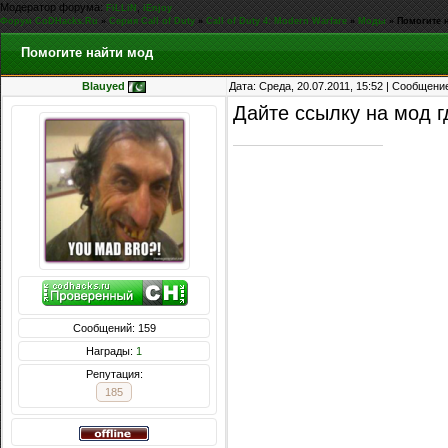
Модератор форума:
,
FiLLiN
iEnjoy
Форум CoDHacks.Ru
»
Серия Call of Duty
»
Call of Duty 4: Modern Warfare
»
Моды
»
Помогите 
Помогите найти мод
Blauyed
Дата: Среда, 20.07.2011, 15:52 | Сообщени
Дайте ссылку на мод 
Сообщений: 159
Награды:
1
Репутация:
185