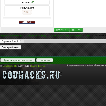
Награды:
60
Репутация:
1041
Форум CoDHacks.Ru
»
Серия Call of Duty
»
Call of Duty 4: Modern Warfare
»
Моды
»
Помогите 
1
Страница
1
из
1
Купить приватные читы
Новости
Копирование новостей и файлов разр
©
CoDHacks.Ru
2009 - 2018 |
Карта Форума