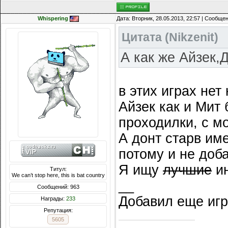
Whispering
Дата: Вторник, 28.05.2013, 22:57 | Сообще
Цитата
(
Nikzenit
)
А как же Айзек,
в этих играх нет
Айзек как и Мит
проходилки, с м
А донт старв им
потому и не доб
Я ищу
лучшие
ин
Титул:
We can’t stop here, this is bat country
__
Сообщений: 963
Добавил еще игр
Награды:
233
Репутация:
5605