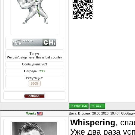
Титул:
We can’t stop here, this is bat country
Сообщений: 963
Награды:
233
Репутация:
5605
Wentz
Дата: Вторник, 28.05.2013, 19:48 | Сообще
Whispering
, сп
Уже два раза ус