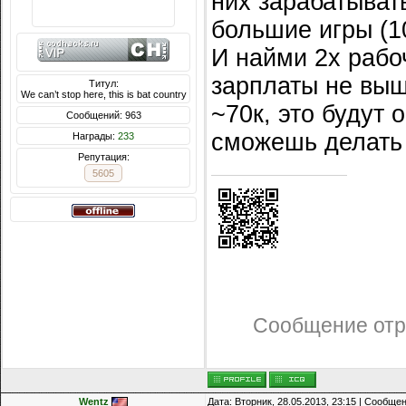
них зарабатыват
большие игры (1
И найми 2х рабо
зарплаты не выш
Титул:
We can’t stop here, this is bat country
~70к, это будут 
Сообщений: 963
сможешь делать 
Награды:
233
Репутация:
5605
Сообщение отр
Wentz
Дата: Вторник, 28.05.2013, 23:15 | Сообще