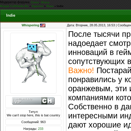
Модератор форума:
,
Casus
iEnjoy
Форум CoDHacks.Ru
»
Курилка
»
Игры
»
Indie
Indie
Whispering
Дата: Вторник, 28.05.2013, 16:53 | Сообще
После тысячи пр
надоедает смотре
инноваций в гей
сопутствующих 
Важно!
Постарайт
понравились у к
оранжевым, эти 
компаниями кот
Собственно в да
Титул:
интересными инд
We can’t stop here, this is bat country
Сообщений: 963
дают хорошие ид
Награды:
233