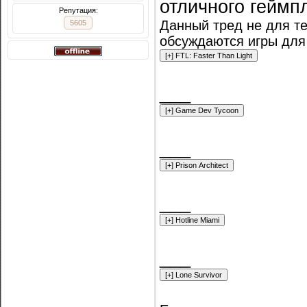
отличного геймп
Репутация:
Данный тред не для те
5605
обсуждаются игры для
___
___
___
___