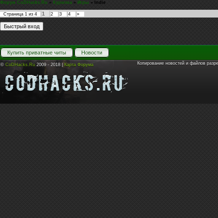
Форум CoDHacks.Ru
»
Курилка
»
Игры
»
Indie
1
Страница
1
из
4
2
3
4
»
Купить приватные читы
Новости
Копирование новостей и файлов разр
©
CoDHacks.Ru
2009 - 2018 |
Карта Форума