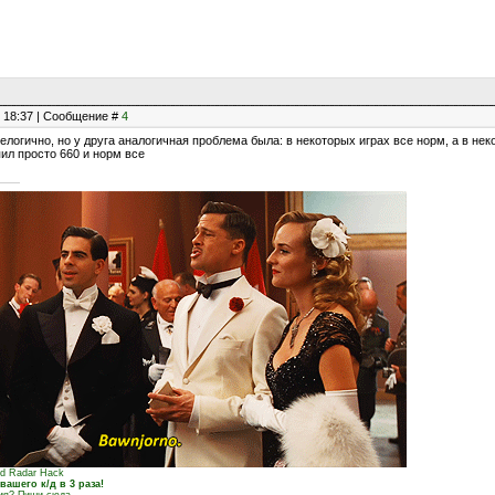
, 18:37 | Сообщение #
4
 нелогично, но у друга аналогичная проблема была: в некоторых играх все норм, а в не
пил просто 660 и норм все
ed Radar Hack
ашего к/д в 3 раза!
ния? Пиши сюда