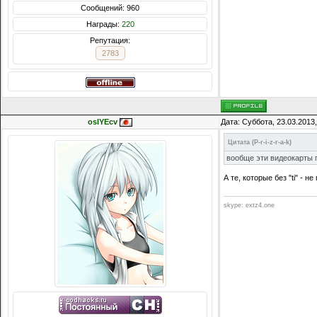
Сообщений: 960
Награды:
220
Репутация:
2783
osIYEcv
Дата: Суббота, 23.03.2013
Цитата
(
P-r-i-z-r-a-k
)
вообще эти видеокарты 
А те, которые без "ti" - не
skype: extz4.one