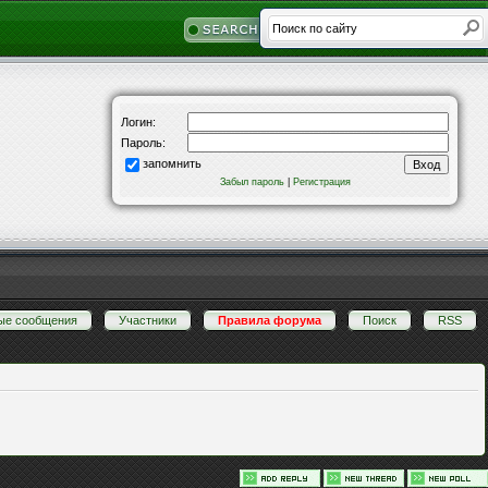
Логин:
Пароль:
запомнить
Забыл пароль
|
Регистрация
ые сообщения
·
Участники
·
Правила форума
·
Поиск
·
RSS