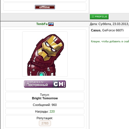
TenbFa
Дата: Суббота, 23.03.2013
Casus
, GeForce 660Ti
Клацни, чтобы добавить в ска
Титул:
Bright Tomorrow
Сообщений: 960
Награды:
220
Репутация:
2783