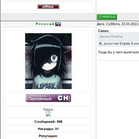
P-r-i-z-r-a-k
Дата: Суббота, 23.03.2013
Casus
,
Цитата
(
TenbFa
)
В
, допустим
Crysis 3
или
Тогда бы у него вылетало
Титул:
Сообщений: 998
Награды:
94
Репутация: