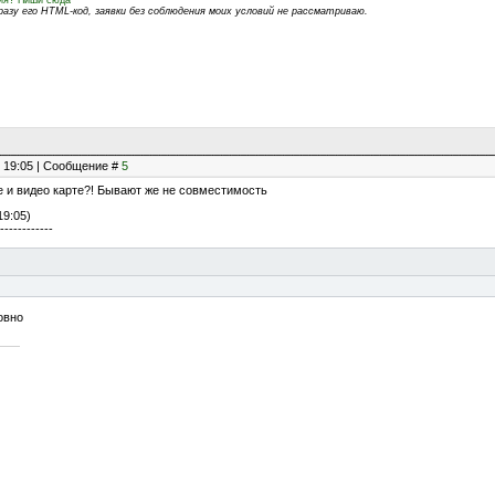
азу его HTML-код, заявки без соблюдения моих условий не рассматриваю.
, 19:05 | Сообщение #
5
ре и видео карте?! Бывают же не совместимость
19:05)
------------
овно