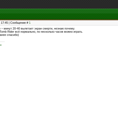
, 17:45 | Сообщение #
1
 ~ минут 20-40 вылетает экран смерти, незнаю почему.
 Tomb Rider всё нормально, по несколько часов можно играть.
анее спасибо)
йп