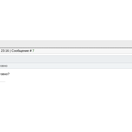
, 23:16 | Сообщение #
7
говно
 говно?