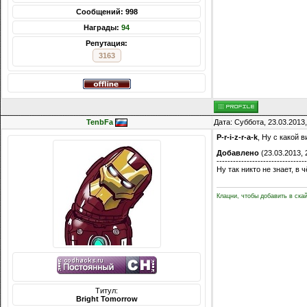
Сообщений: 998
Награды:
94
Репутация:
3163
TenbFa
Дата: Суббота, 23.03.2013
P-r-i-z-r-a-k
, Ну с какой 
Добавлено
(23.03.2013, 
---------------------------------
Ну так никто не знает, в
Клацни, чтобы добавить в ска
Титул:
Bright Tomorrow