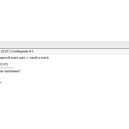
, 22:07 | Сообщение #
6
видюхой комп шёл, с такой и взял)
22:07)
------------
 чём проблема?
йп