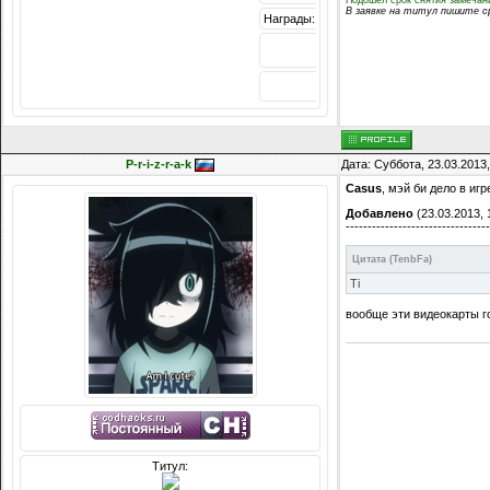
В заявке на титул пишите ср
Награды:
1488
Репутация:
P-r-i-z-r-a-k
Дата: Суббота, 23.03.2013
Casus
, мэй би дело в иг
Добавлено
(23.03.2013, 
---------------------------------
Цитата
(
TenbFa
)
Ti
вообще эти видеокарты г
Титул: