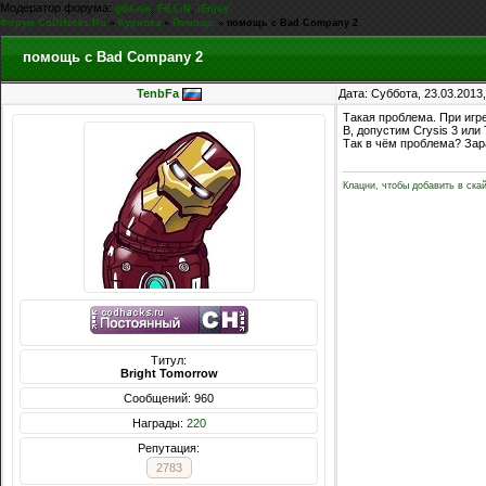
Модератор форума:
,
,
g0d-me
FiLLiN
iEnjoy
Форум CoDHacks.Ru
»
Курилка
»
Помощь
»
помощь с Bad Company 2
помощь с Bad Company 2
TenbFa
Дата: Суббота, 23.03.2013
Такая проблема. При игре
В, допустим Crysis 3 или
Так в чём проблема? Зар
Клацни, чтобы добавить в ска
Титул:
Bright Tomorrow
Сообщений: 960
Награды:
220
Репутация:
2783