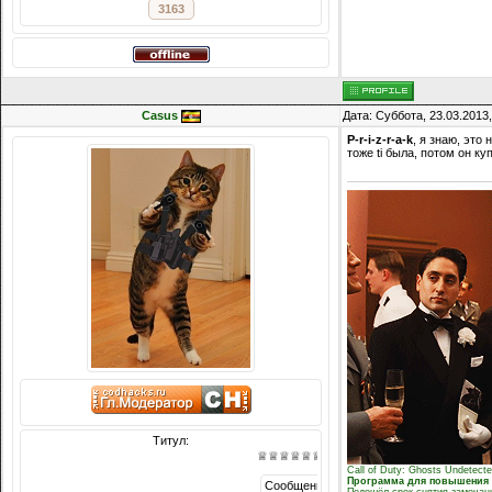
3163
Casus
Дата: Суббота, 23.03.2013
P-r-i-z-r-a-k
, я знаю, это
тоже ti была, потом он ку
Титул:
♕♕♕♕♕♕꧁꧂♕♕♕♕♕♕
Call of Duty: Ghosts Undetect
Программа для повышения в
Сообщений: 6387
Подошёл срок снятия замеча