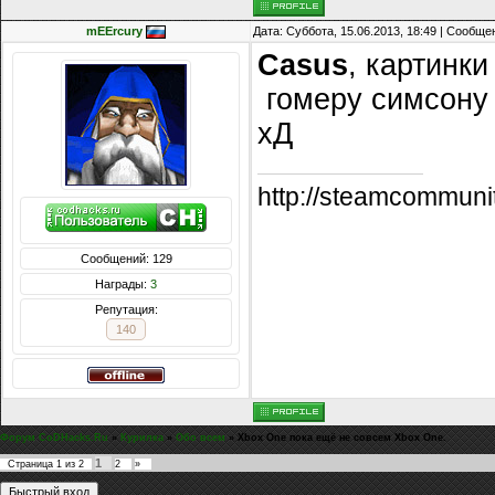
mEErcury
Дата: Суббота, 15.06.2013, 18:49 | Сообщ
Casus
, картинки
гомеру симсону 
хД
http://steamcommuni
Сообщений: 129
Награды:
3
Репутация:
140
Форум CoDHacks.Ru
»
Курилка
»
Обо всем
»
Xbox One пока ещё не совсем Xbox One.
1
Страница
1
из
2
2
»