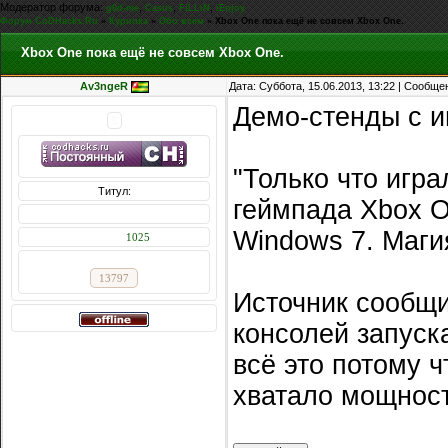
Модератор форума:
,
,
,
g0d-me
Casus
FiLLiN
iEnjoy
Форум CoDHacks.Ru
»
Курилка
»
Обо всем
»
Xbox One пока ещё не совсем Xbox One.
Xbox One пока ещё не совсем Xbox One.
Av3ngeR
Дата: Суббота, 15.06.2013, 13:22 | Сообщ
Демо-стенды с и
"Только что игр
Титул:
геймпада Xbox On
Сообщений: 3035
Windows 7. Маги
Награды:
1025
Репутация:
13797
Источник сообщи
консолей запуск
всё это потому ч
хватало мощност