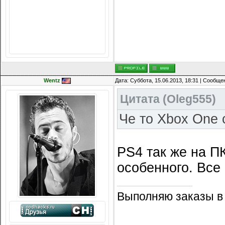
Сообщений: 8074
Награды:
714
Репутация:
14216
Wentz
Дата: Суббота, 15.06.2013, 18:31 | Сообщ
Цитата
(
Oleg555
)
Че то Xbox One 
PS4 так же на ПК
особенного. Все
Выполняю заказы в