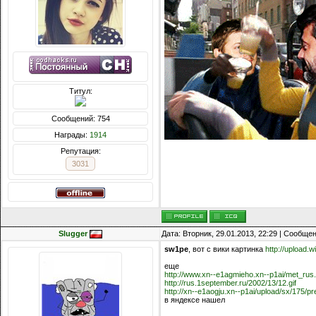
Титул:
Сообщений: 754
Награды:
1914
Репутация:
3031
Slugger
Дата: Вторник, 29.01.2013, 22:29 | Сообще
sw1pe
, вот с вики картинка
http://upload.w
еще
http://www.xn--e1agmieho.xn--p1ai/met_rus..
http://rus.1september.ru/2002/13/12.gif
http://xn--e1aogju.xn--p1ai/upload/sx/175/pr
в яндексе нашел