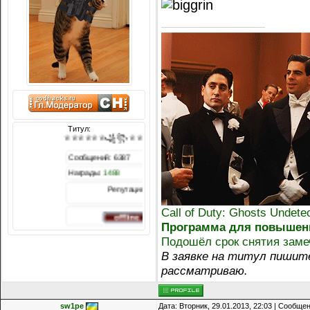
Титул:
♕♕♕♕♕♕꧁꧂♕♕♕♕♕♕
Сообщений: 6387
Награды:
1488
Репутация:
Call of Duty: Ghosts Undet
Программа для повышения
Подошёл срок снятия зам
В заявке на титул пишите
рассматриваю.
sw1pe
Дата: Вторник, 29.01.2013, 22:03 | Сообще