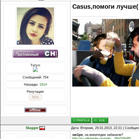
Casus,помоги лучше(
Титул:
Сообщений: 754
Награды:
1914
Репутация:
3031
Slugger
Дата: Вторник, 29.01.2013, 22:21 | Сообще
sw1pe
, на википедии забанили?
http://ru.wikipedia.org/wiki....8%D0%B5