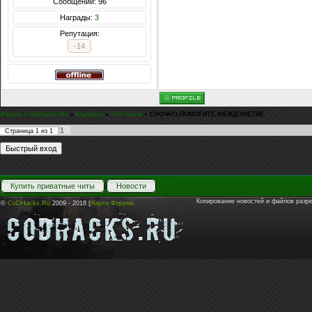
Сообщений: 96
Награды:
3
Репутация:
-14
Форум CoDHacks.Ru
»
Курилка
»
Обо всем
»
СРОЧНО,ПОМОГИТЕ,МЕЖДОМЕТИЕ
1
Страница
1
из
1
Купить приватные читы
Новости
Копирование новостей и файлов разр
©
CoDHacks.Ru
2009 - 2018 |
Карта Форума