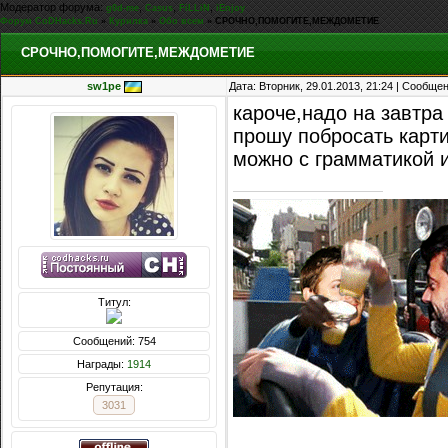
Модератор форума:
,
,
,
g0d-me
Casus
FiLLiN
iEnjoy
Форум CoDHacks.Ru
»
Курилка
»
Обо всем
»
СРОЧНО,ПОМОГИТЕ,МЕЖДОМЕТИЕ
СРОЧНО,ПОМОГИТЕ,МЕЖДОМЕТИЕ
sw1pe
Дата: Вторник, 29.01.2013, 21:24 | Сообще
кароче,надо на завтр
прошу побросать карти
можно с грамматикой 
Титул:
Сообщений: 754
Награды:
1914
Репутация:
3031