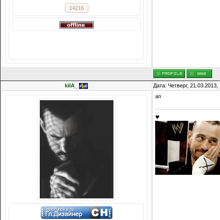
kiIA_
Дата: Четверг, 21.03.2013
ап
♥