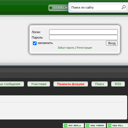
Логин:
Пароль:
запомнить
Забыл пароль
|
Регистрация
ые сообщения
·
Участники
·
Правила форума
·
Поиск
·
RSS