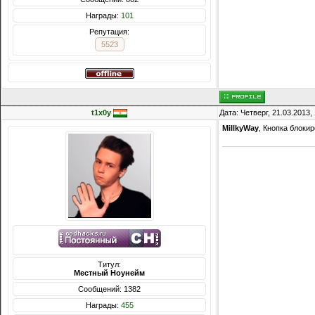
Награды:
101
Репутация:
5523
t1x0y
Дата: Четверг, 21.03.2013
MillkyWay
, Кнопка блоки
Титул:
Местный Ноунейм
Сообщений: 1382
Награды:
455