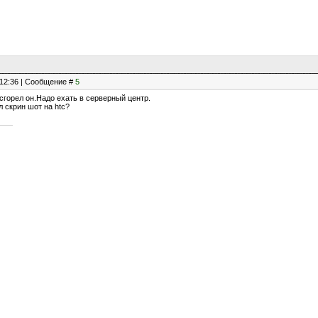
, 12:36 | Сообщение #
5
и сгорел он.Надо ехать в серверный центр.
 скрин шот на htc?