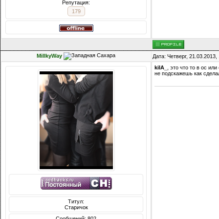
Репутация:
179
MillkyWay
Дата: Четверг, 21.03.2013
kiIA_
, это что то в ос ил
не подскажешь как сделал
Титул:
Старичок
Сообщений: 802