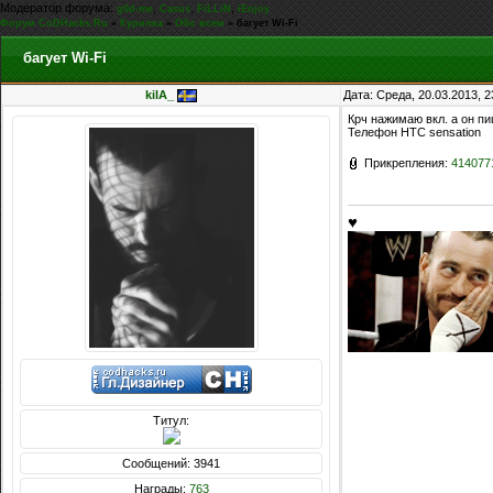
Модератор форума:
,
,
,
g0d-me
Casus
FiLLiN
iEnjoy
Форум CoDHacks.Ru
»
Курилка
»
Обо всем
»
багует Wi-Fi
багует Wi-Fi
kiIA_
Дата: Среда, 20.03.2013, 
Крч нажимаю вкл. а он пи
Телефон HTC sensation
Прикрепления:
414077
♥
Титул:
Сообщений: 3941
Награды:
763