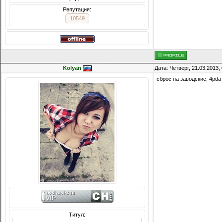
Репутация:
10549
Kolyan
Дата: Четверг, 21.03.2013
сброс на заводские, 4pda
Сообщений: 8074
Награды:
714
Репутация:
14216
Титул: