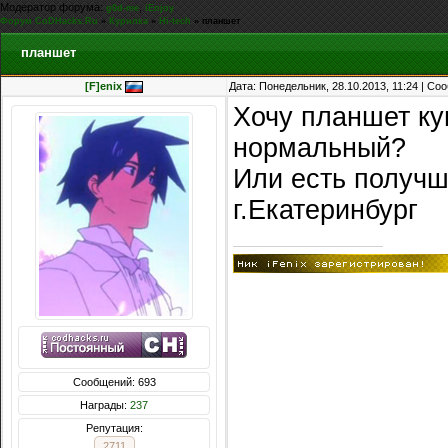
Модератор форума:
,
g0d-me
iEnjoy
Форум CoDHacks.Ru
»
Курилка
»
Hi-tech
»
планшет
планшет
[F]enix
Дата: Понедельник, 28.10.2013, 11:24 | С
Хочу планшет куп
нормальный?
Или есть получш
г.Екатеринбург
Сообщений: 693
Награды:
237
Репутация:
2711