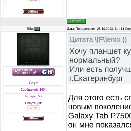
Rike
Дата: Понедельник, 28.10.2013, 11:41 | С
Цитата
\[F\]enix
(
)
Хочу планшет куп
нормальный?
Или есть получш
г.Екатеринбург
Титул:
Сообщений: 1634
Для этого есть 
Награды:
506
Репутация:
новым поколение
4022
Galaxy Tab P750
он мне показалс