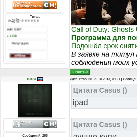
Титул:
♕♕♕♕♕♕꧁꧂♕♕♕♕♕♕
Call of Duty: Ghost
Сообщений: 6387
Программа для пов
Награды:
1488
Репутация:
Подошёл срок снят
В заявке на титул 
соблюдения моих у
H3RO
Дата: Вторник, 29.10.2013, 00:21 | Сообще
Цитата
Casus
(
)
ipad
Цитата
Casus
(
)
лучше купи
Сообщений: 295