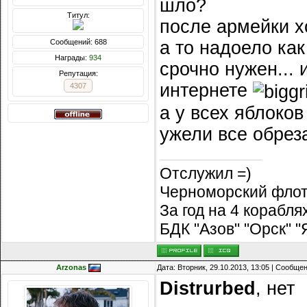
шло?
Титул:
после армейки хо
Сообщений: 688
а то надоело ка
Награды:
934
срочно нужен... 
Репутация:
интернете
4307
а у всех яблоко
ужели все обре
Отслужил =)
Черноморский флот
За год на 4 корабл
БДК "Азов" "Орск" 
Arzonas
Дата: Вторник, 29.10.2013, 13:05 | Сообще
Distrurbed
, нет