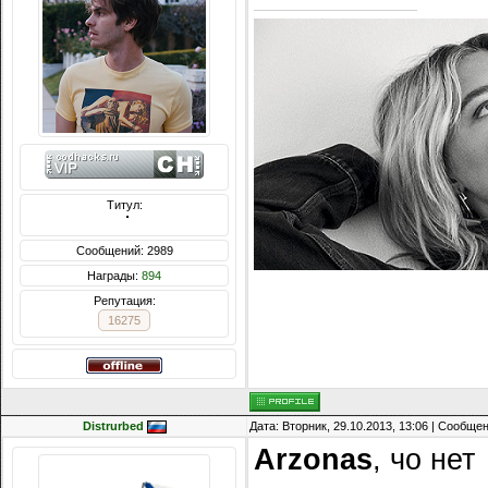
Титул:
  ̍̍̍̍̍̍̍̍̍̍̍̍̍̍̍̍̍̍̍̍̍̍̍̍̍̍̍̍̍̍̍̍̍̍̍̍̍̍̍̍̍̍̍̍̍̍
Сообщений: 2989
Награды:
894
Репутация:
16275
Distrurbed
Дата: Вторник, 29.10.2013, 13:06 | Сообще
Arzonas
, чо нет