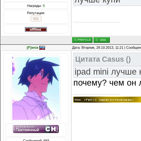
Награды:
8
Репутация:
911
[F]enix
Дата: Вторник, 29.10.2013, 11:21 | Сообще
Цитата
Casus
(
)
ipad mini лучше 
почему? чем он
Сообщений: 693