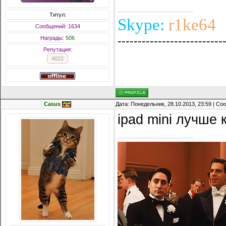
Титул:
Skype:
r1ke64
Сообщений: 1634
--------------------------
Награды:
506
Репутация:
4022
Casus
Дата: Понедельник, 28.10.2013, 23:59 | С
ipad mini лучше 