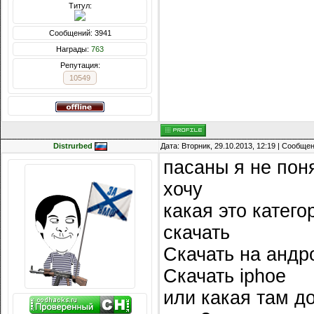
Титул:
Сообщений: 3941
Награды:
763
Репутация:
10549
Distrurbed
Дата: Вторник, 29.10.2013, 12:19 | Сообще
пасаны я не пон
хочу
какая это катег
скачать
Скачать на андр
Скачать iphoe
или какая там д