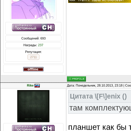
Сообщений: 693
Награды:
237
Репутация:
2711
Rike
Дата: Понедельник, 28.10.2013, 23:18 | С
Цитата
\[F\]enix
(
)
там комплектующ
планшет как бы 