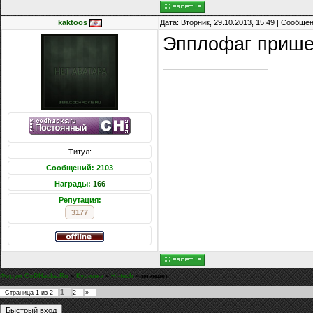
kaktoos
Дата: Вторник, 29.10.2013, 15:49 | Сообще
Эпплофаг прише
Титул:
Сообщений: 2103
Награды:
166
Репутация:
3177
Форум CoDHacks.Ru
»
Курилка
»
Hi-tech
»
планшет
1
Страница
1
из
2
2
»