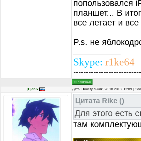
попользовался i
планшет... В ито
все летает и все
P.s. не яблокод
Skype:
r1ke64
--------------------------
[F]enix
Дата: Понедельник, 28.10.2013, 12:09 | С
Цитата
Rike
(
)
Для этого есть 
там комплектующ