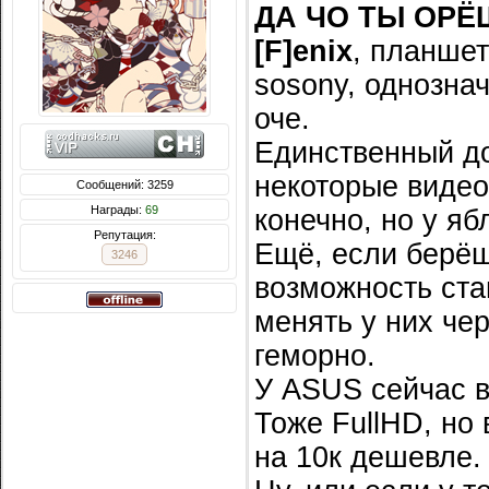
ДА ЧО ТЫ ОРЁ
[F]enix
, планшет
sosony, однозна
оче.
Единственный д
некоторые видео
Сообщений: 3259
Награды:
69
конечно, но у я
Репутация:
Ещё, если берёш
3246
возможность ста
менять у них че
геморно.
У ASUS сейчас в
Тоже FullHD, но 
на 10к дешевле.