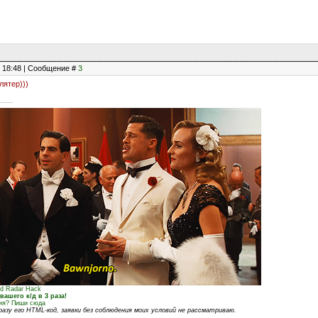
, 18:48 | Сообщение #
3
лятер)))
ed Radar Hack
ашего к/д в 3 раза!
ния? Пиши сюда
азу его HTML-код, заявки без соблюдения моих условий не рассматриваю.