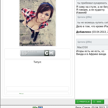
ты прибежал кукарекать
Я сижу на стуле, а не бег
Я говорю, а не кудахчу.
Извиняй
Цитата
(
j00e
)
ты не можешь купить себ
Дело в том, что кроме iPa
Добавлено
(03.04.2013, 
---------------------------------
Цитата
(
j00e
)
MacOSX
Игоры есть не есть, хз
Винда и в Африке винда
Титул:
Сообщений: 8074
Награды:
714
Репутация:
14216
j00e
Дата: Среда, 03.04.2013, 