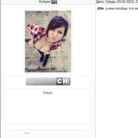
Kolyan
Дата: Среда, 03.04.2013, 
j00e
, а мне вообще это не
Титул:
Сообщений: 8074
Награды:
714
Репутация:
14216