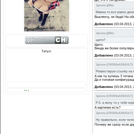
Цитата
(
j00e
)
Мамка то все равно денег
Выклянчу, не беда! На о
Добавлено
(03.04.2013, 
---------------------------------
Цитата
(
j00e
)
щито?
Щито.
Винда жи более популярн
Титул:
Добавлено
(03.04.2013, 
---------------------------------
Цитата
(
CROSSxASSAULT
)
Сообщений: 8074
Реквестирую ссылку на к
Награды:
714
А как ты купишь 3 титана
Да и топовая конфигураци
Репутация:
Добавлено
(03.04.2013, 
14216
---------------------------------
Цитата
(
CROSSxASSAULT
)
P.S. а жопу то у тебя но
А картинки есть?
Цитата
(
CROSSxASSAULT
)
Ну правильно, коли чело
Почему же сразу если до