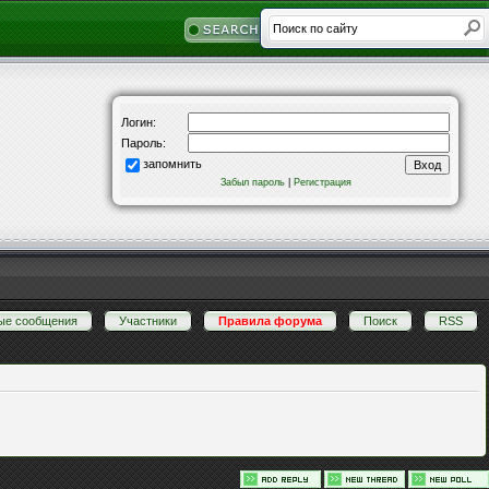
Логин:
Пароль:
запомнить
Забыл пароль
|
Регистрация
ые сообщения
·
Участники
·
Правила форума
·
Поиск
·
RSS