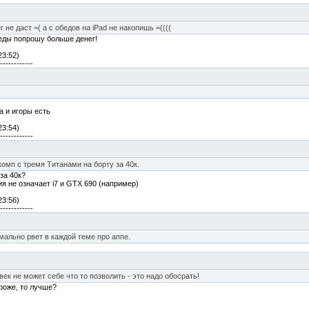
 не даст =( а с обедов на iPad не накопишь =((((
беды попрошу больше денег!
23:52)
------------
а и игоры есть
23:54)
------------
омп с тремя Титанами на борту за 40к.
 за 40к?
я не означает i7 и GTX 690 (например)
23:56)
------------
рмально рвет в каждой теме про аппе.
век не может себе что то позволить - это надо обосрать!
роже, то лучше?