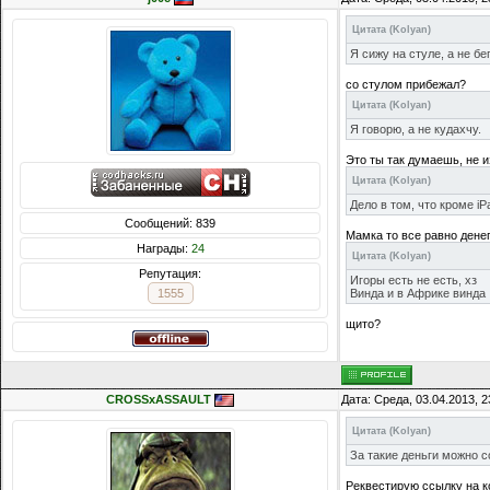
Цитата
(
Kolyan
)
Я сижу на стуле, а не бе
со стулом прибежал?
Цитата
(
Kolyan
)
Я говорю, а не кудахчу.
Это ты так думаешь, не и
Цитата
(
Kolyan
)
Дело в том, что кроме iP
Сообщений: 839
Мамка то все равно денег 
Награды:
24
Цитата
(
Kolyan
)
Репутация:
Игоры есть не есть, хз
1555
Винда и в Африке винда
щито?
CROSSxASSAULT
Дата: Среда, 03.04.2013, 
Цитата
(
Kolyan
)
За такие деньги можно 
Реквестирую ссылку на ко