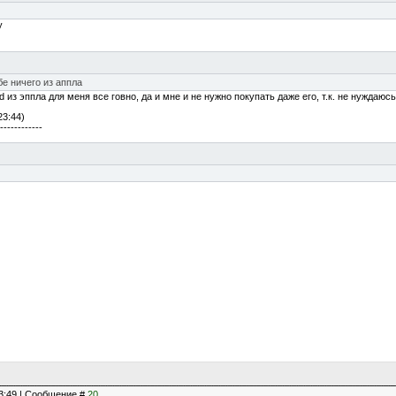
у
е ничего из аппла
d из эппла для меня все говно, да и мне и не нужно покупать даже его, т.к. не нуждаюсь
23:44)
------------
23:49 | Сообщение #
20