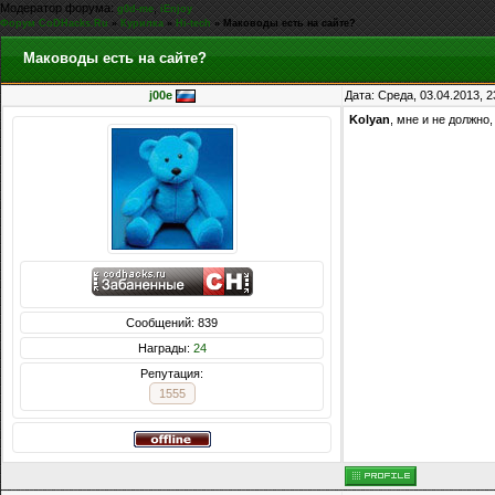
Модератор форума:
,
g0d-me
iEnjoy
Форум CoDHacks.Ru
»
Курилка
»
Hi-tech
»
Маководы есть на сайте?
Маководы есть на сайте?
j00e
Дата: Среда, 03.04.2013, 
Kolyan
, мне и не должно,
Сообщений: 839
Награды:
24
Репутация:
1555