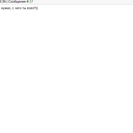
23:39 | Сообщение #
17
 нужно, с чего ты взял?))