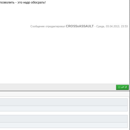
позволить - это надо обосрать!
CROSSxASSAULT
Сообщение отредактировал
-
Среда, 03.04.2013, 23:53