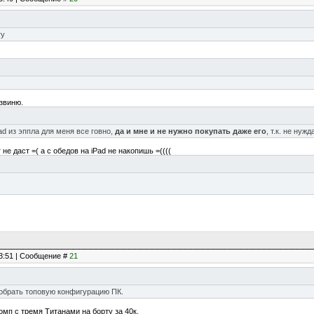
гу
звиню.
ad из эппла для меня все говно,
да и мне и не нужно покупать даже его
, т.к. не нуж
не даст =( а с обедов на iPad не накопишь =((((
23:51 | Сообщение #
21
собрать топовую конфигурацию ПК.
мп с тремя Титанами на борту за 40к.