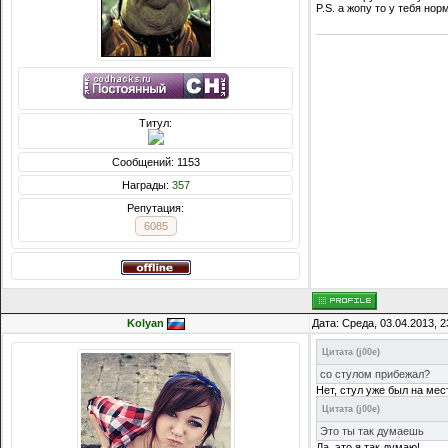
P.S. а жопу то у тебя но
Титул:
Сообщений: 1153
Награды:
357
Репутация:
6085
Kolyan
Дата: Среда, 03.04.2013, 
Цитата
(
j00e
)
со стулом прибежал?
Нет, стул уже был на мест
Цитата
(
j00e
)
Это ты так думаешь
Да, это я так думаю!