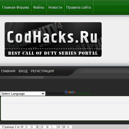
Главная Форума
Файлы
Новости
Правила сайта
ГЛАВНАЯ
ВХОД
РЕГИСТРАЦИЯ
Powered by
Translate
2
Страница
2
из
16
«
1
3
4
…
15
16
»