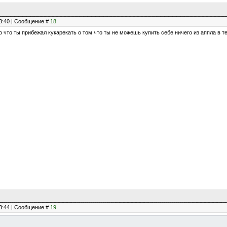
23:40 | Сообщение #
18
го что ты прибежал кукарекать о том что ты не можешь купить себе ничего из аппла в
23:44 | Сообщение #
19