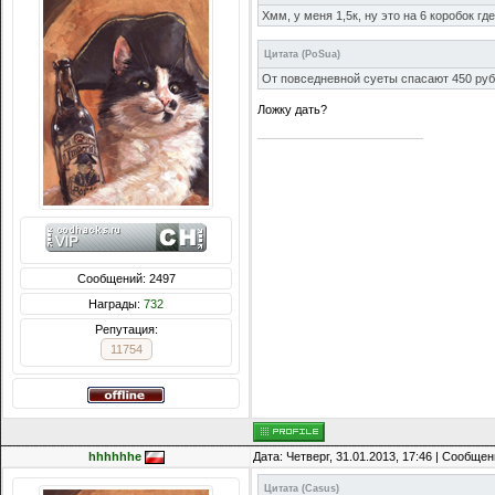
Хмм, у меня 1,5к, ну это на 6 коробок где
Цитата
(
PoSua
)
От повседневной суеты спасают 450 руб
Ложку дать?
Сообщений: 2497
Награды:
732
Репутация:
11754
hhhhhhe
Дата: Четверг, 31.01.2013, 17:46 | Сообще
Цитата
(
Casus
)