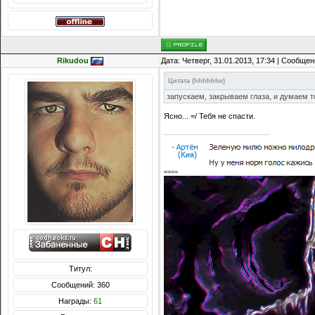
Rikudou
Дата: Четверг, 31.01.2013, 17:34 | Сообще
Цитата
(
hhhhhhe
)
запускаем, закрываем глаза, и думаем т
Ясно... =/ Тебя не спасти.
====
Титул:
Сообщений: 360
Награды:
61