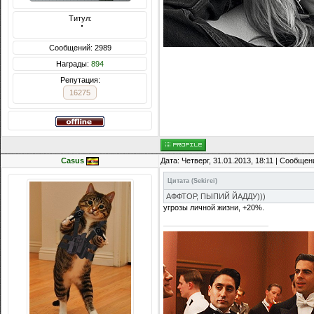
Титул:
  ̍̍̍̍̍̍̍̍̍̍̍̍̍̍̍̍̍̍̍̍̍̍̍̍̍̍̍̍̍̍̍̍̍̍̍̍̍̍̍̍̍̍̍̍̍̍
Сообщений: 2989
Награды:
894
Репутация:
16275
Casus
Дата: Четверг, 31.01.2013, 18:11 | Сообще
Цитата
(
Sekirei
)
АФФТОР, ПЫПИЙ ЙАДДУ)))
угрозы личной жизни, +20%.