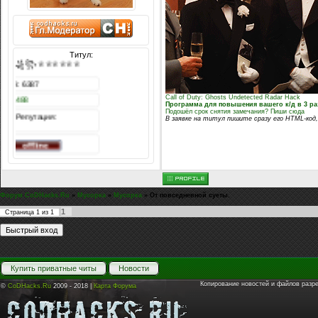
Титул:
♕♕♕♕♕♕꧁꧂♕♕♕♕♕♕
Сообщений: 6387
Call of Duty: Ghosts Undetected Radar Hack
Награды:
1488
Программа для повышения вашего к/д в 3 ра
Подошёл срок снятия замечания? Пиши сюда
Репутация:
В заявке на титул пишите сразу его HTML-код,
Форум CoDHacks.Ru
»
Мусорка
»
Мусорка
»
От повседневной суеты.
1
Страница
1
из
1
Купить приватные читы
Новости
Копирование новостей и файлов разр
©
CoDHacks.Ru
2009 - 2018 |
Карта Форума