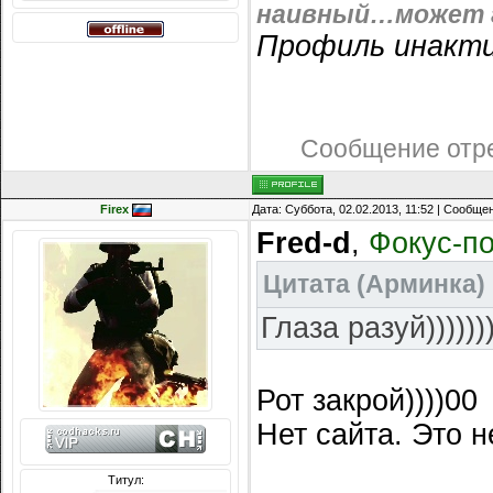
наивный…может г
Профиль инакти
Сообщение отр
Firex
Дата: Суббота, 02.02.2013, 11:52 | Сообще
Fred-d
,
Фокус-по
Цитата
(
Арминка
)
Глаза разуй))))))
Рот закрой))))00
Нет сайта. Это н
Титул: