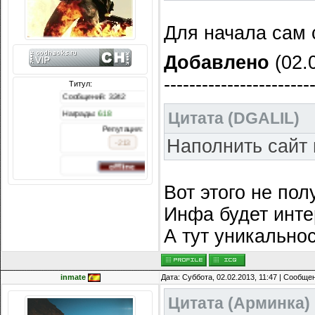
Для начала сам 
Добавлено
(02.0
-----------------------
Титул:
Сообщений: 3242
Награды:
618
Цитата
(
DGALIL
)
Репутация:
Наполнить сайт
-213
Вот этого не пол
Инфа будет интер
А тут уникальнос
inmate
Дата: Суббота, 02.02.2013, 11:47 | Сообще
Цитата
(
Арминка
)