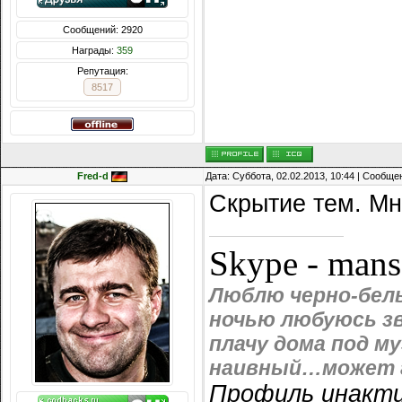
Сообщений: 2920
Награды:
359
Репутация:
8517
Fred-d
Дата: Суббота, 02.02.2013, 10:44 | Сообщ
Скрытие тем. Мн
Skype - man
Люблю черно-белы
ночью любуюсь зв
плачу дома под м
наивный…может г
Профиль инакти