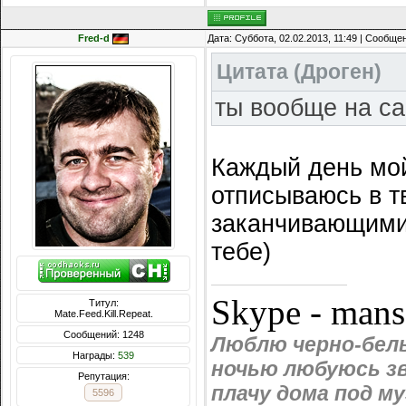
Fred-d
Дата: Суббота, 02.02.2013, 11:49 | Сообще
Цитата
(
Дроген
)
ты вообще на с
Каждый день мо
отписываюсь в т
заканчивающимис
тебе)
Skype - man
Титул:
Mate.Feed.Kill.Repeat.
Сообщений: 1248
Люблю черно-белы
Награды:
539
ночью любуюсь зв
Репутация:
плачу дома под м
5596