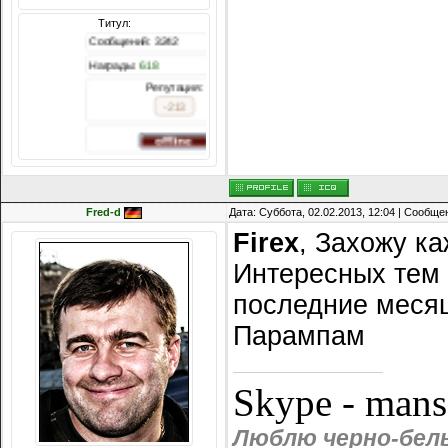
Титул:
Сообщений: 3242
Награды:
618
Репутация:
-213
Fred-d
Дата: Суббота, 02.02.2013, 12:04 | Сообщ
Firex
, Захожу к
Интересных тем 
последние месяц
Парампам
Skype - man
Люблю черно-белы