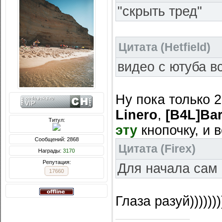
"скрыть тред"
Цитата
(
Hetfield
)
видео с ютуба в
Ну пока только 
Linero
,
[B4L]Ba
Титул:
эту
кнопочку, и в
Сообщений: 2868
Цитата
(
Firex
)
Награды:
3170
Репутация:
Для начала сам 
17660
Глаза разуй))))))