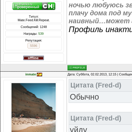
ночью любуюсь зв
плачу дома под м
Титул:
наивный…может г
Mate.Feed.Kill.Repeat.
Профиль инакти
Сообщений: 1248
Награды:
539
Репутация:
5596
inmate
Дата: Суббота, 02.02.2013, 12:15 | Сообщ
Цитата
(
Fred-d
)
Обычно
Цитата
(
Fred-d
)
уйду