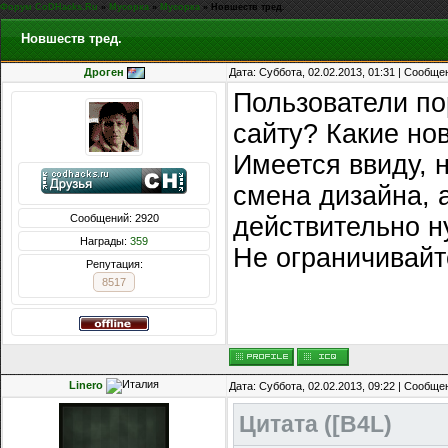
Форум CoDHacks.Ru
»
Мусорка
»
Мусорка
»
Новшеств тред.
Новшеств тред.
Дроген
Дата: Суббота, 02.02.2013, 01:31 | Сообщ
Пользователи по
сайту? Какие но
Имеется ввиду, 
смена дизайна, а
Сообщений: 2920
действительно н
Награды:
359
Не ограничивайт
Репутация:
8517
Linero
Дата: Суббота, 02.02.2013, 09:22 | Сообщ
Цитата
(
[B4L
)