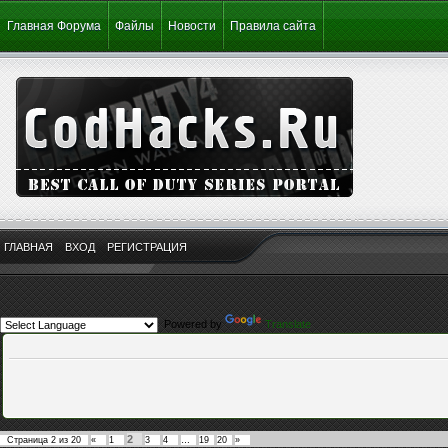
Главная Форума
Файлы
Новости
Правила сайта
ГЛАВНАЯ
ВХОД
РЕГИСТРАЦИЯ
Powered by
Translate
2
Страница
2
из
20
«
1
3
4
…
19
20
»