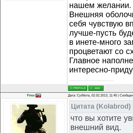
нашем желании.
Внешняя оболочк
себя чувствую в
лучше-пусть буд
в инете-много з
процветают со с
Главное наполне
интересно-приду
Firex
Дата: Суббота, 02.02.2013, 11:45 | Сообще
Цитата
(
Kolabrod
)
что вы хотите у
внешний вид.