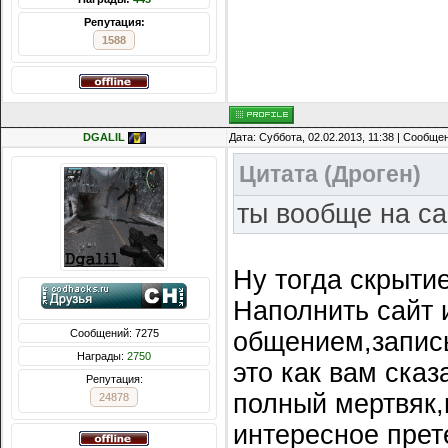
Репутация:
1588
DGALIL
Дата: Суббота, 02.02.2013, 11:38 | Сообще
Цитата
(
Дроген
)
ты вообще на с
Ну тогда скрыти
Наполнить сайт 
Сообщений: 7275
общением,запись
Награды:
2750
это как вам сказ
Репутация:
полный мертвяк,
24878
интересное прет