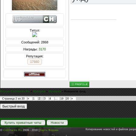
Титул:
Сообщений: 2868
Награды:
3170
Репутация:
17660
Форум CoDHacks.Ru
»
Мусорка
»
Мусорка
»
Новшеств тред.
2
Страница
2
из
20
«
1
3
4
…
19
20
»
Купить приватные читы
Новости
Копирование новостей и файлов разр
©
CoDHacks.Ru
2009 - 2018 |
Карта Форума