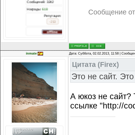
Сообщений: 3242
Награды:
618
Сообщение о
Репутация:
-213
inmate
Дата: Суббота, 02.02.2013, 11:58 | Сообще
Цитата
(
Firex
)
Это не сайт. Это
А юкоз не сайт?
ссылке "http://co