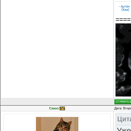
====
Casus
Дата: Втор
Цит
Уже