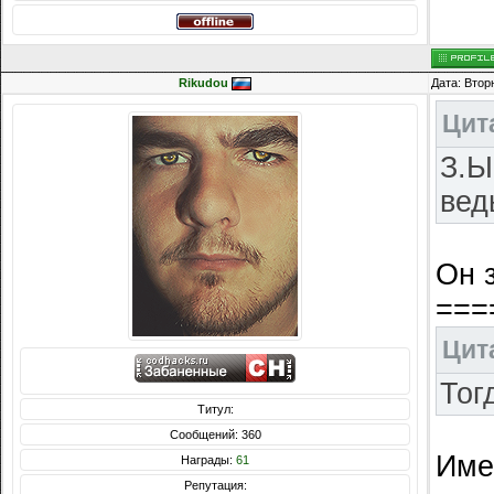
Rikudou
Дата: Втор
Цит
З.Ы
вед
Он 
===
Цит
Тог
Титул:
Сообщений: 360
Име
Награды:
61
Репутация: