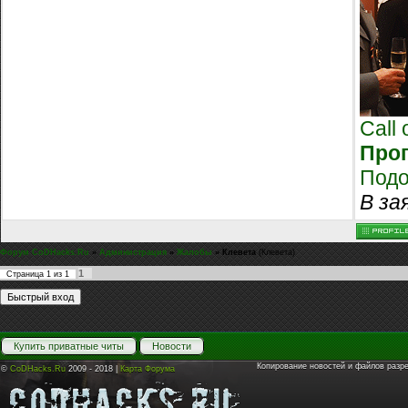
Call
Прог
Подо
В за
Форум CoDHacks.Ru
»
Администрация
»
Жалобы
»
Клевета
(Клевета)
1
Страница
1
из
1
Купить приватные читы
Новости
Копирование новостей и файлов разр
©
CoDHacks.Ru
2009 - 2018 |
Карта Форума