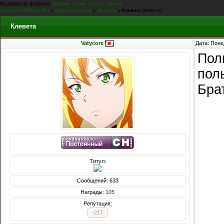
Модератор форума:
,
,
,
g0d-me
Casus
FiLLiN
iEnjoy
Форум CoDHacks.Ru
»
Администрация
»
Жалобы
»
Клевета
(Клевета)
Клевета
Vatycore
Дата: Поне
Пол
пол
Брат
Титул:
Сообщений: 633
Награды:
105
Репутация:
-217