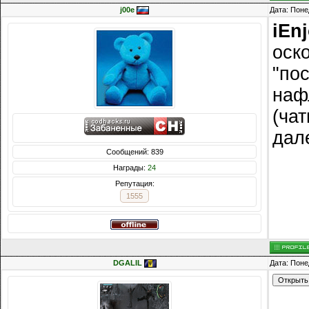
j00e
Дата: Поне
iEn
оско
"пос
наф
(ча
дал
Сообщений: 839
Награды:
24
Репутация:
1555
DGALIL
Дата: Поне