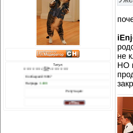
поч
iEn
род
не 
НО 
Титул:
♕♕♕♕♕♕꧁꧂♕♕♕
про
Сообщений: 6387
зак
Награды:
1488