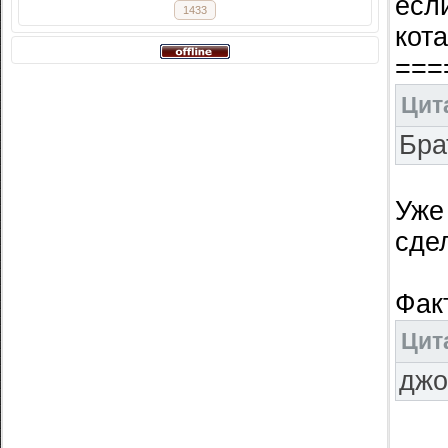
если
1433
кот
===
Цит
Бра
Уже
сде
Фак
Цит
джо