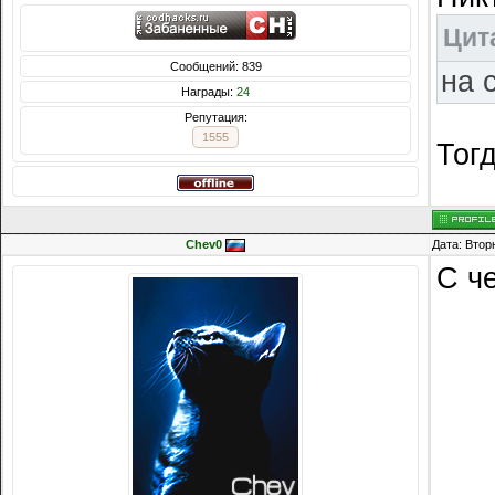
Цит
Сообщений: 839
на 
Награды:
24
Репутация:
1555
Тог
Chev0
Дата: Втор
C че