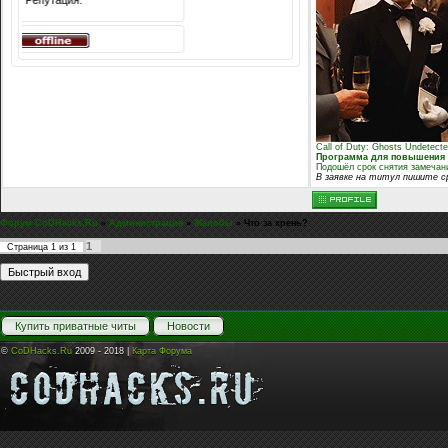
Репутация:
Call of Duty: Ghosts Undetect
Программа для повышения в
Подошёл срок снятия замеча
В заявке на титул пишите ср
Форум CoDHacks.Ru
»
Администрация
»
Жалобы
»
Что за хрень?
1
Страница
1
из
1
Купить приватные читы
Новости
©
CoDHacks.Ru
2009 - 2018 |
Карта Форума