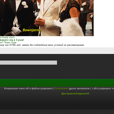
ed Radar Hack
ашего к/д в 3 раза!
ния? Пиши сюда
азу его HTML-код, заявки без соблюдения моих условий не рассматриваю.
Копирование новостей и файлов разрешено |
Копирование
других материалов с сайта разрешено то
Для правообладателей