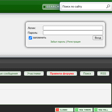
Логин:
Пароль:
запомнить
Забыл пароль
|
Регистрация
ые сообщения
·
Участники
·
Правила форума
·
Поиск
·
RSS