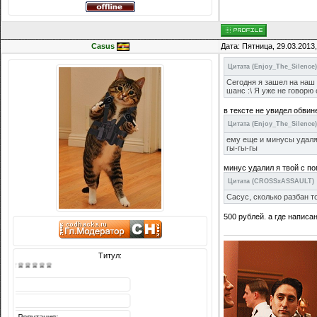
Casus
Дата: Пятница, 29.03.2013
Цитата
(
Enjoy_The_Silence
)
Сегодня я зашел на наш 
шанс :\ Я уже не говорю
в тексте не увидел обвин
Цитата
(
Enjoy_The_Silence
)
ему еще и минусы удал
гы-гы-гы
минус удалил я твой с по
Цитата
(
CROSSxASSAULT
)
Сасус, сколько разбан т
500 рублей. а где написан
Титул:
♕♕♕♕♕♕꧁꧂♕♕♕♕♕♕
Сообщений: 6387
Награды:
1488