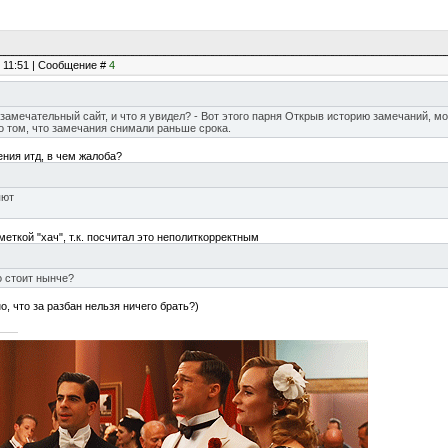
, 11:51 | Сообщение #
4
замечательный сайт, и что я увидел? - Вот этого парня Открыв историю замечаний, мо
 о том, что замечания снимали раньше срока.
ения итд, в чем жалоба?
яют
меткой "хач", т.к. посчитал это неполиткорректным
о стоит нынче?
о, что за разбан нельзя ничего брать?)