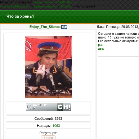
Модератор форума:
,
,
,
g0d-me
Casus
FiLLiN
iEnjoy
Форум CoDHacks.Ru
»
Администрация
»
Жалобы
»
Что за хрень?
Что за хрень?
Enjoy_The_Silence
Дата: Пятница, 29.03.2013
Сегодня я зашел на наш 
шанс :\ Я уже не говорю 
Его остальные аккаунты:
раз
два
Сообщений: 3293
Награды:
1063
Репутация:
15308