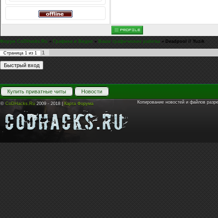
Форум CoDHacks.Ru
»
Графика и Видео
»
Ваши графические работы
»
Deadpool // Yuzik
1
Страница
1
из
1
Купить приватные читы
Новости
Копирование новостей и файлов разр
©
CoDHacks.Ru
2009 - 2018 |
Карта Форума