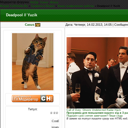
Модератор форума:
,
,
Sn[1]p
Casus
iEnjoy
Форум CoDHacks.Ru
»
Графика и Видео
»
Ваши графические работы
»
Deadpool // Yuzik
Deadpool // Yuzik
Casus
Дата: Четверг, 14.02.2013, 14:05 | Сообще
Титул:
Call of Duty: Ghosts Undetected Radar Hack
Программа для повышения вашего к/д в 3 ра
♕♕♕♕♕♕꧁꧂♕♕♕♕♕♕
Подошёл срок снятия замечания? Пиши сюда
В заявке на титул пишите сразу его HTML-код,
Сообщений: 6387
Награды:
1488