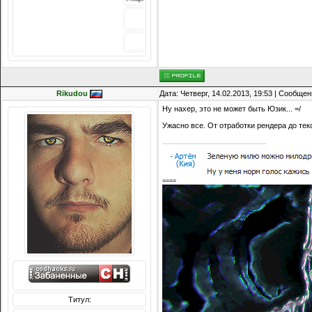
Репутация:
Rikudou
Дата: Четверг, 14.02.2013, 19:53 | Сообще
Ну нахер, это не может быть Юзик... =/
Ужасно все. От отработки рендера до тек
====
Титул: