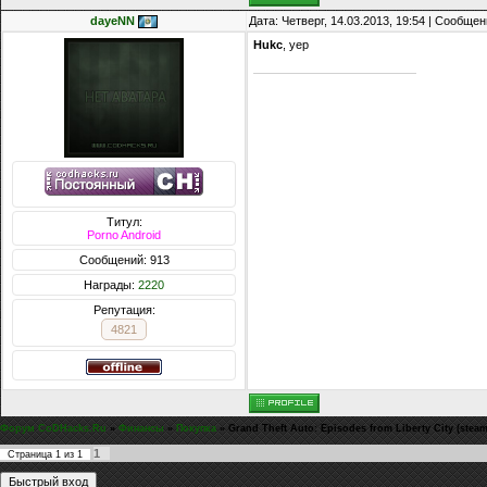
dayeNN
Дата: Четверг, 14.03.2013, 19:54 | Сообще
Hukc
, yep
Титул:
Porno Android
Сообщений: 913
Награды:
2220
Репутация:
4821
Форум CoDHacks.Ru
»
Финансы
»
Покупка
»
Grand Theft Auto: Episodes from Liberty City (steam
1
Страница
1
из
1