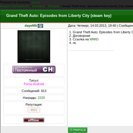
Модератор форума:
iEnjoy
Форум CoDHacks.Ru
»
Финансы
»
Покупка
»
Grand Theft Auto: Episodes from Liberty City (steam
Grand Theft Auto: Episodes from Liberty City (steam key)
dayeNN
Дата: Четверг, 14.03.2013, 19:40 | Сообще
1. Grand Theft Auto: Episodes from Liberty C
2. Договорная
3. Ссылка на
WMID
4. лс
Титул:
Porno Android
Сообщений: 913
Награды:
2220
Репутация:
4821