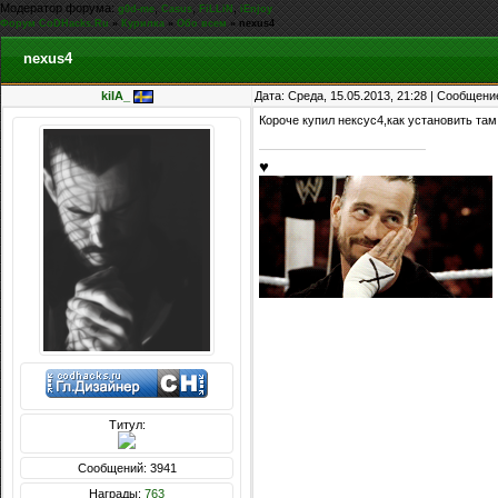
Модератор форума:
,
,
,
g0d-me
Casus
FiLLiN
iEnjoy
Форум CoDHacks.Ru
»
Курилка
»
Обо всем
»
nexus4
nexus4
kiIA_
Дата: Среда, 15.05.2013, 21:28 | Сообщени
Короче купил нексус4,как установить там
♥
Титул:
Сообщений: 3941
Награды:
763