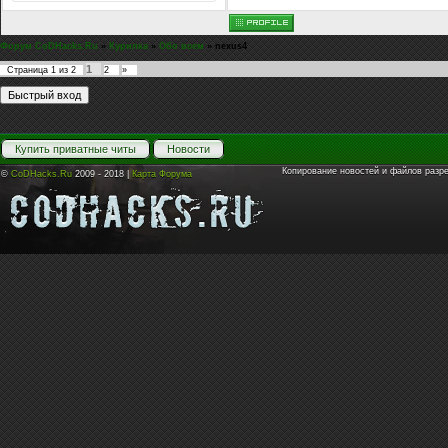
Форум CoDHacks.Ru
»
Курилка
»
Обо всем
»
nexus4
1
Страница
1
из
2
2
»
Купить приватные читы
Новости
Копирование новостей и файлов разр
©
CoDHacks.Ru
2009 - 2018 |
Карта Форума