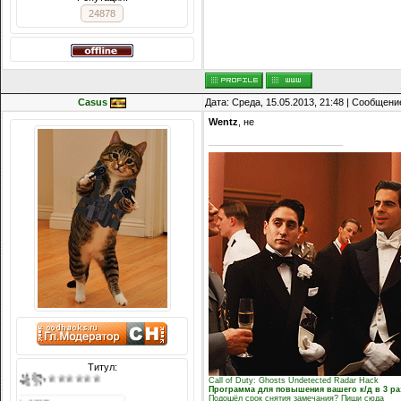
24878
Casus
Дата: Среда, 15.05.2013, 21:48 | Сообщени
Wentz
, не
Титул:
♕♕♕♕♕♕꧁꧂♕♕♕♕♕♕
Call of Duty: Ghosts Undetected Radar Hack
Программа для повышения вашего к/д в 3 ра
Подошёл срок снятия замечания? Пиши сюда