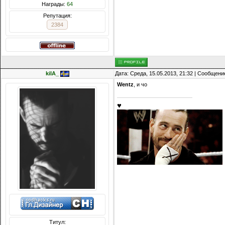
Награды:
64
Репутация:
2384
kiIA_
Дата: Среда, 15.05.2013, 21:32 | Сообщени
Wentz
, и чо
♥
Титул: