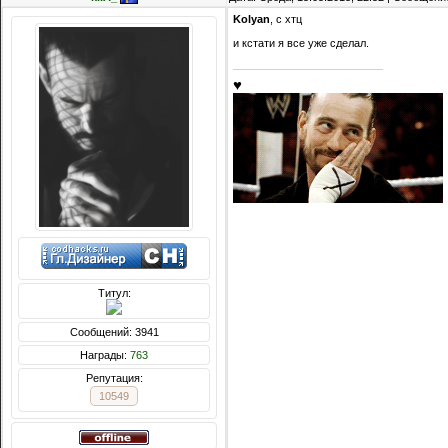
Kolyan
, c хтц
и кстати я все уже сделал.
♥
Титул:
Сообщений: 3941
Награды:
763
Репутация:
10549