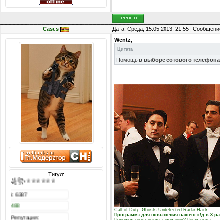
Casus
Дата: Среда, 15.05.2013, 21:55 | Сообщени
Wentz
,
Цитата
Помощь
в выборе сотового телефона
Титул:
♕♕♕♕♕♕꧁꧂♕♕♕♕♕♕
Сообщений: 6387
Награды:
1488
Call of Duty: Ghosts Undetected Radar Hack
Программа для повышения вашего к/д в 3 ра
Репутация:
Подошёл срок снятия замечания? Пиши сюда